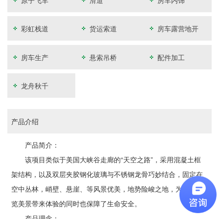
原子飞车
滑道
房车内饰
彩虹栈道
货运索道
房车露营地开
发
房车生产
悬索吊桥
配件加工
龙舟秋千
产品介绍
产品简介：
该项目类似于美国大峡谷走廊的“天空之路”，采用混凝土框
架结构，以及双层夹胶钢化玻璃与不锈钢龙骨巧妙结合，固定在
空中丛林，峭壁、悬崖、等风景优美，地势险峻之地，为游客游
览美景带来体验的同时也保障了生命安全。
产品理念：