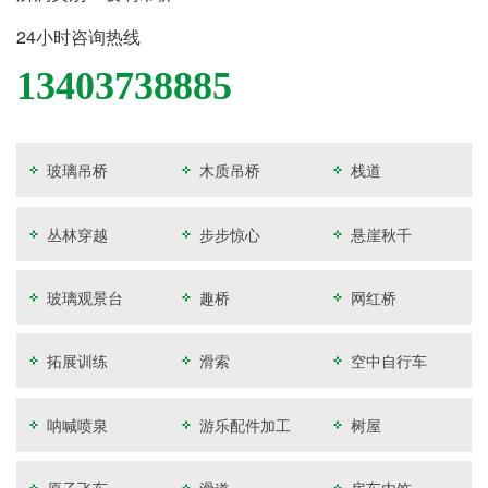
24小时咨询热线
13403738885
玻璃吊桥
木质吊桥
栈道
丛林穿越
步步惊心
悬崖秋千
玻璃观景台
趣桥
网红桥
拓展训练
滑索
空中自行车
呐喊喷泉
游乐配件加工
树屋