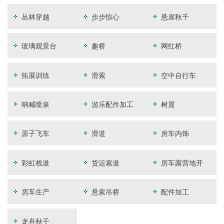
丛林穿越
步步惊心
悬崖秋千
玻璃观景台
趣桥
网红桥
拓展训练
滑索
空中自行车
呐喊喷泉
游乐配件加工
树屋
原子飞车
滑道
房车内饰
彩虹栈道
货运索道
房车露营地开
发
房车生产
悬索吊桥
配件加工
龙舟秋千